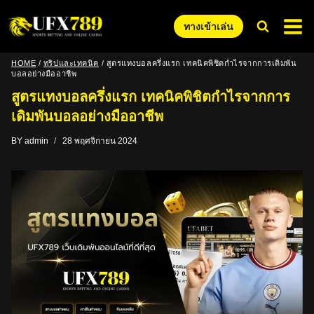
Skip
to
ทางเข้าเล่น
content
HOME
/
ทริปและเทคนิค
/
สูตรแทงบอลครึ่งแรก เทคนิคพิชิตกำไรจากการเดิมพัน
บอลอย่างมืออาชีพ
สูตรแทงบอลครึ่งแรก เทคนิคพิชิตกำไรจากการ
เดิมพันบอลอย่างมืออาชีพ
BY
admin
28 พฤศจิกายน 2024