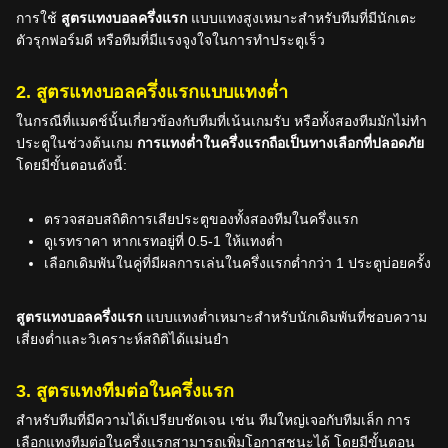
การใช้
สูตรแทงบอลครึ่งแรก
แบบแทงสูงเหมาะสำหรับทีมที่มีนักเตะ
ตัวรุกฟอร์มดี หรือทีมที่มีแรงจูงใจในการทำประตูเร็ว
2. สูตรแทงบอลครึ่งแรกแบบแทงต่ำ
ในกรณีที่แมตช์นั้นเกี่ยวข้องกับทีมที่เน้นเกมรับ หรือทั้งสองทีมมักไม่ทำ
ประตูในช่วงต้นเกม
การแทงต่ำในครึ่งแรกถือเป็นทางเลือกที่ปลอดภัย
โดยมีขั้นตอนดังนี้:
ตรวจสอบสถิติการเสียประตูของทั้งสองทีมในครึ่งแรก
ดูเรทราคา หากเรทอยู่ที่ 0.5-1 ให้แทงต่ำ
เลือกเดิมพันในคู่ที่มีผลการเล่นในครึ่งแรกต่ำกว่า 1 ประตูบ่อยครั้ง
สูตรแทงบอลครึ่งแรก
แบบแทงต่ำเหมาะสำหรับนักเดิมพันที่ชอบความ
เสี่ยงต่ำและวิเคราะห์สถิติได้แม่นยำ
3. สูตรแทงทีมต่อในครึ่งแรก
สำหรับทีมที่มีความได้เปรียบชัดเจน เช่น ทีมใหญ่เจอกับทีมเล็ก การ
เลือกแทงทีมต่อในครึ่งแรกสามารถเพิ่มโอกาสชนะได้ โดยมีขั้นตอน