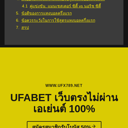
คู่แข่งขัน: แมนเชสเตอร์ ซิตี้ vs นอริช ซิตี้
ข้อดีของการแทงบอลครึ่งแรก
ข้อควรระวังในการใช้สูตรแทงบอลครึ่งแรก
สรุป
WWW.UFX789.NET
UFABET เว็บตรงไม่ผ่าน
เอเย่นต์ 100%
สมัครสมาชิกรับโบนัส 50%