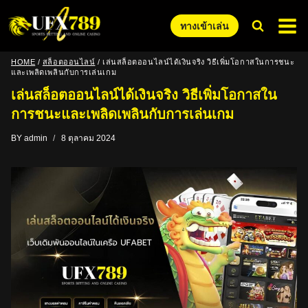
Skip
to
ทางเข้าเล่น
content
HOME
/
สล็อตออนไลน์
/
เล่นสล็อตออนไลน์ได้เงินจริง วิธีเพิ่มโอกาสในการชนะ
และเพลิดเพลินกับการเล่นเกม
เล่นสล็อตออนไลน์ได้เงินจริง วิธีเพิ่มโอกาสใน
การชนะและเพลิดเพลินกับการเล่นเกม
BY
admin
8 ตุลาคม 2024