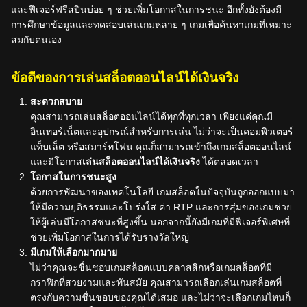
และฟีเจอร์ฟรีสปินบ่อย ๆ ช่วยเพิ่มโอกาสในการชนะ อีกทั้งยังต้องมี
การศึกษาข้อมูลและทดสอบเล่นเกมหลาย ๆ เกมเพื่อค้นหาเกมที่เหมาะ
สมกับตนเอง
ข้อดีของการ
เล่นสล็อตออนไลน์ได้เงินจริง
สะดวกสบาย
คุณสามารถเล่นสล็อตออนไลน์ได้ทุกที่ทุกเวลา เพียงแค่คุณมี
อินเทอร์เน็ตและอุปกรณ์สำหรับการเล่น ไม่ว่าจะเป็นคอมพิวเตอร์
แท็บเล็ต หรือสมาร์ทโฟน คุณก็สามารถเข้าถึงเกมสล็อตออนไลน์
และมีโอกาส
เล่นสล็อตออนไลน์ได้เงินจริง
ได้ตลอดเวลา
โอกาสในการชนะสูง
ด้วยการพัฒนาของเทคโนโลยี เกมสล็อตในปัจจุบันถูกออกแบบมา
ให้มีความยุติธรรมและโปร่งใส ค่า RTP และการสุ่มของเกมช่วย
ให้ผู้เล่นมีโอกาสชนะที่สูงขึ้น นอกจากนี้ยังมีเกมที่มีฟีเจอร์พิเศษที่
ช่วยเพิ่มโอกาสในการได้รับรางวัลใหญ่
มีเกมให้เลือกมากมาย
ไม่ว่าคุณจะชื่นชอบเกมสล็อตแบบคลาสสิกหรือเกมสล็อตที่มี
กราฟิกที่สวยงามและทันสมัย คุณสามารถเลือกเล่นเกมสล็อตที่
ตรงกับความชื่นชอบของคุณได้เสมอ และไม่ว่าจะเลือกเกมไหนก็