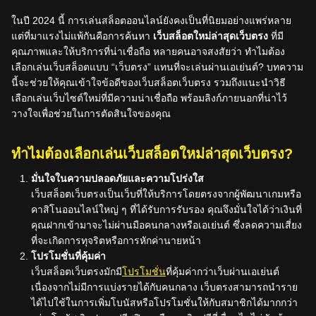
ในปี 2024 นี้ การเล่นสล็อตออนไลน์ยังคงเป็นที่นิยมอย่างแพร่หลาย
แต่ที่มาแรงไม่แพ้กันคือการค้นหา
เว็บสล็อตใหม่ล่าสุดเว็บตรง
ที่มี
คุณภาพและให้บริการที่น่าเชื่อถือ หลายคนอาจสงสัยว่า ทำไมต้อง
เลือกเล่นเว็บสล็อตแบบ “เว็บตรง” แทนที่จะเล่นผ่านเอเย่นต์? บทความ
นี้จะช่วยให้คุณเข้าใจข้อดีของเว็บสล็อตเว็บตรง รวมถึงแนะนำวิธี
เลือกเล่นเว็บไซต์ใหม่ที่มีความน่าเชื่อถือ พร้อมลิงก์ภายนอกที่น่าไว้
วางใจเพื่อช่วยในการตัดสินใจของคุณ
ทำไมต้องเลือกเล่นเว็บสล็อตใหม่ล่าสุดเว็บตรง?
มั่นใจในความปลอดภัยและความโปร่งใส
เว็บสล็อตเว็บตรงเป็นเว็บที่ให้บริการโดยตรงจากผู้พัฒนาเกมหรือ
คาสิโนออนไลน์ใหญ่ ๆ ที่ได้รับการรับรอง คุณจึงมั่นใจได้ว่าเงินที่
คุณฝากเข้ามาจะไม่ผ่านมือคนกลางหรือเอเย่นต์ ซึ่งลดความเสี่ยง
ที่จะเกิดการทุจริตหรือการหักค่านายหน้า
โปรโมชั่นที่คุ้มค่า
เว็บสล็อตเว็บตรงมักมี
โปรโมชั่น
ที่คุ้มค่ากว่าเว็บผ่านเอเย่นต์
เนื่องจากไม่มีการแบ่งรายได้กับคนกลาง เว็บตรงสามารถนำราย
ได้ไปใช้ในการเพิ่มโบนัสหรือโปรโมชั่นให้กับสมาชิกได้มากกว่า