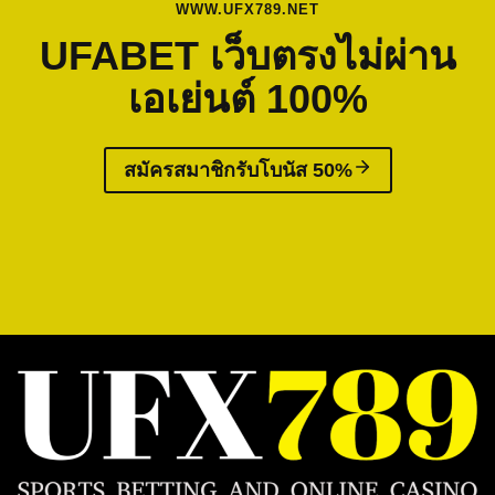
WWW.UFX789.NET
UFABET เว็บตรงไม่ผ่าน
เอเย่นต์ 100%
สมัครสมาชิกรับโบนัส 50%