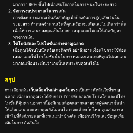
มากกว่า 96% ขึ้นไปเพื่อเพิ่มโอกาสในการชนะในระยะยาว
จัดการงบประมาณในการเล่น
การตั้งงบประมาณเป็นสิ่งสำคัญเพื่อป้องกันการสูญเสียเงินใน
ระยะยาว กำหนดจำนวนเงินที่คุณพร้อมจะเสียและไม่เกินกว่านั้น
เพื่อให้การเล่นของคุณเป็นไปอย่างสนุกและไม่ก่อให้เกิดปัญหา
ทางการเงิน
ใช้โบนัสและโปรโมชั่นอย่างชาญฉลาด
เมื่อคุณได้รับโบนัสหรือเครดิตฟรี อย่าลืมอ่านเงื่อนไขการใช้ก่อน
เสมอ และใช้โปรโมชั่นนั้นในการทดลองเล่นเกมที่คุณไม่เคยเล่น
มาก่อนเพื่อประเมินว่าเกมนั้นเหมาะกับคุณหรือไม่
สรุป
การเลือกเล่น
เว็บสล็อตใหม่ล่าสุดเว็บตรง
เป็นการตัดสินใจที่ชาญ
ฉลาด เนื่องจากคุณจะได้รับการบริการที่ปลอดภัย โปร่งใส และมีโปร
โมชั่นที่คุ้มค่า นอกจากนี้ยังมีเกมสล็อตหลากหลายจากผู้พัฒนาชั้นนำ
ให้เลือกเล่น และหากคุณยังไม่แน่ใจว่าจะเลือกเว็บไหน คุณสามารถ
เข้าไปที่ลิงก์ภายนอกที่เราแนะนำข้างต้น เพื่ออ่านรีวิวและข้อมูลเพิ่ม
เติมในการตัดสินใจ