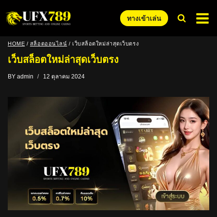
Skip
to
ทางเข้าเล่น
content
HOME
/
สล็อตออนไลน์
/
เว็บสล็อตใหม่ล่าสุดเว็บตรง
เว็บสล็อตใหม่ล่าสุดเว็บตรง
BY
admin
12 ตุลาคม 2024